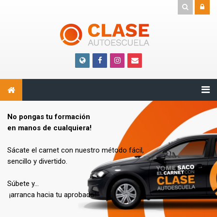
Salta al contenido principal
No pongas tu formación
en manos de cualquiera!
Sácate el carnet con nuestro método fácil,
sencillo y divertido.
Súbete y...
¡arranca hacia tu aprobado!