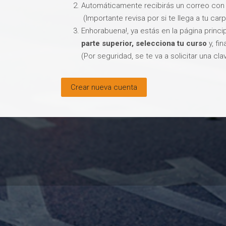
Automáticamente recibirás un correo con
(Importante revisa por si te llega a tu ca
Enhorabuena!, ya estás en la página princip
parte superior, selecciona tu curso
y, fi
(Por seguridad, se te va a solicitar una cl
Crear nueva cuenta