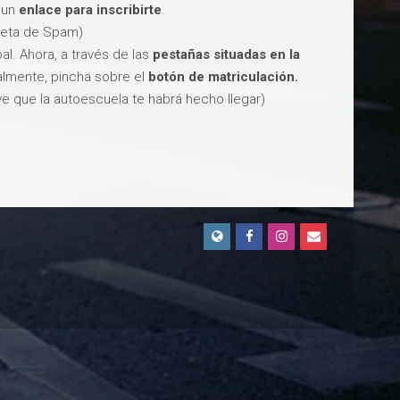
 un
enlace para inscribirte
.
rpeta de Spam)
al. Ahora, a través de las
pestañas situadas en la
nalmente, pincha sobre el
botón de matriculación.
ave que la autoescuela te habrá hecho llegar)