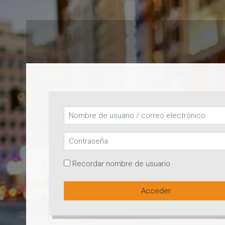
Salta al contenido principal
Saltar a creación de una nueva cuenta
Nombre de usuario / correo electrónico
Contraseña
Recordar nombre de usuario
Acceder